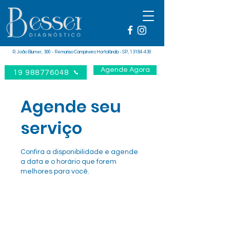
R. João Blumer, 300 - Remanso Campineiro Hortolândia - SP,
13184-430
Agende Agora
19 988776048
Agende seu
serviço
Confira a disponibilidade e agende
a data e o horário que forem
melhores para você.