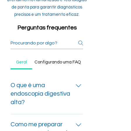
de ponta para garantir diagnósticos
precisos e um tratamento eficaz.
Perguntas frequentes
Geral
Configurando uma FAQ
O que é uma
endoscopia digestiva
alta?
A endoscopia digestiva
alta é um procedimento
Como me preparar
médico que permite