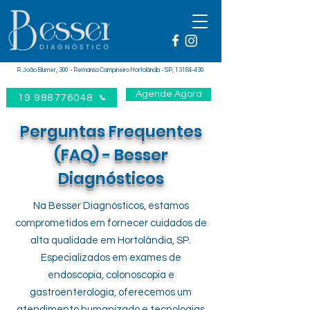
R. João Blumer, 300 - Remanso Campineiro Hortolândia - SP,
13184-430
Agende Agora
19 988776048
Perguntas Frequentes
(FAQ) - Besser
Diagnósticos
Na Besser Diagnósticos, estamos
comprometidos em fornecer cuidados de
alta qualidade em Hortolândia, SP.
Especializados em exames de
endoscopia, colonoscopia e
gastroenterologia, oferecemos um
atendimento humanizado e tecnologias