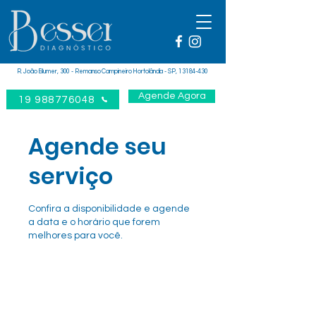
R. João Blumer, 300 - Remanso Campineiro Hortolândia - SP,
13184-430
Agende Agora
19 988776048
Agende seu
serviço
Confira a disponibilidade e agende
a data e o horário que forem
melhores para você.